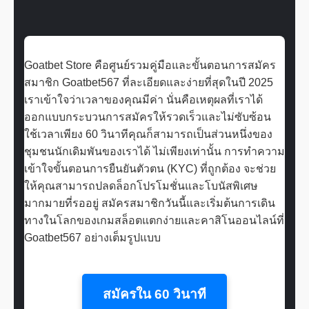
Goatbet Store คือศูนย์รวมคู่มือและขั้นตอนการสมัคร
สมาชิก Goatbet567 ที่ละเอียดและง่ายที่สุดในปี 2025
เราเข้าใจว่าเวลาของคุณมีค่า นั่นคือเหตุผลที่เราได้
ออกแบบกระบวนการสมัครให้รวดเร็วและไม่ซับซ้อน
ใช้เวลาเพียง 60 วินาทีคุณก็สามารถเป็นส่วนหนึ่งของ
ชุมชนนักเดิมพันของเราได้ ไม่เพียงเท่านั้น การทำความ
เข้าใจขั้นตอนการยืนยันตัวตน (KYC) ที่ถูกต้อง จะช่วย
ให้คุณสามารถปลดล็อกโปรโมชั่นและโบนัสพิเศษ
มากมายที่รออยู่ สมัครสมาชิกวันนี้และเริ่มต้นการเดิน
ทางในโลกของเกมสล็อตแตกง่ายและคาสิโนออนไลน์ที่
Goatbet567 อย่างเต็มรูปแบบ
สมัครใน 60 วินาที