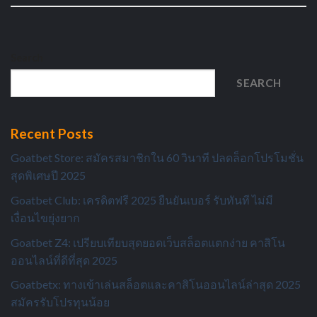
Search
SEARCH
Recent Posts
Goatbet Store: สมัครสมาชิกใน 60 วินาที ปลดล็อกโปรโมชั่น
สุดพิเศษปี 2025
Goatbet Club: เครดิตฟรี 2025 ยืนยันเบอร์ รับทันที ไม่มี
เงื่อนไขยุ่งยาก
Goatbet Z4: เปรียบเทียบสุดยอดเว็บสล็อตแตกง่าย คาสิโน
ออนไลน์ที่ดีที่สุด 2025
Goatbetx: ทางเข้าเล่นสล็อตและคาสิโนออนไลน์ล่าสุด 2025
สมัครรับโปรทุนน้อย