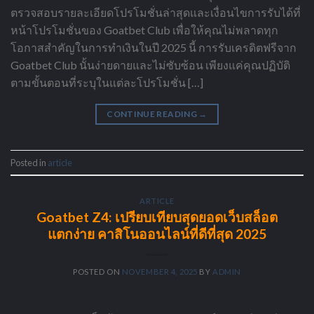
ตรวจสอบรายละเอียดโปรโมชั่นล่าสุดและเงื่อนไขการรับได้ที่
หน้าโปรโมชั่นของ Goatbet Club เพื่อให้คุณไม่พลาดทุก
โอกาสสำคัญในการทำเงินในปี 2025 นี้ การรับเครดิตฟรีจาก
Goatbet Club นั้นง่ายดายและไม่ซับซ้อน เพียงแค่คุณปฏิบัติ
ตามขั้นตอนที่ระบุในแต่ละโปรโมชั่น […]
CONTINUE READING
→
Posted in
article
ARTICLE
Goatbet Z4: เปรียบเทียบสุดยอดเว็บสล็อต
แตกง่าย คาสิโนออนไลน์ที่ดีที่สุด 2025
POSTED ON
NOVEMBER 4, 2025
BY
ADMIN