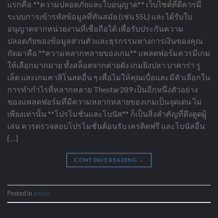
แรกคือ **ความปลอดภัยและใบอนุญาต** เว็บไซต์ที่ดีควรมี
ระบบการเข้ารหัสข้อมูลที่ทันสมัย (เช่น SSL) และได้รับใบ
อนุญาตจากหน่วยงานที่เชื่อถือได้ เพื่อรับประกันความ
ปลอดภัยของข้อมูลส่วนตัวและธุรกรรมทางการเงินของคุณ
ถัดมาคือ **ความหลากหลายของเกม** แพลตฟอร์มควรมีเกม
ให้เลือกมากมาย ทั้งสล็อตจากค่ายดัง เกมยิงปลา บาคาร่า รู
เล็ต และเกมคาสิโนสดอื่น ๆ เพื่อไม่ให้คุณเบื่อและมีตัวเลือกใน
การทำกำไรที่หลากหลาย Thestar289 เป็นอีกหนึ่งตัวอย่าง
ของแพลตฟอร์มที่มีความหลากหลายของเกมเป็นจุดเด่น ไม่
เพียงเท่านั้น **โปรโมชั่นและโบนัส** ก็เป็นสิ่งสำคัญที่ดึงดูดผู้
เล่น ควรตรวจสอบโปรโมชั่นต้อนรับ เครดิตฟรี และโบนัสอื่น
[…]
CONTINUE READING
→
Posted in
article