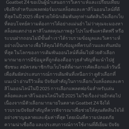
Goatbet Z4 ขอเป็นผู้นำเสนอการวิเคราะห์และเปรียบเทียบ
เชิงลึกสำหรับแพลตฟอร์มเกมสล็อตและคาสิโนออนไลน์ที่ดี
ที่สุดในปี 2025 เพื่อช่วยให้นักเดิมพันทุกท่านตัดสินใจเลือกเว็บ
ที่ตอบโจทย์ความต้องการได้อย่างแม่นยำ ไม่ว่าคุณจะมองหา
สล็อตแตกง่าย คาสิโนสดคุณภาพสูง โปรโมชั่นเครดิตฟรี หรือ
ระบบฝากถอนไม่มีขั้นต่ำ เราได้รวบรวมข้อมูลและวิเคราะห์
อย่างเป็นกลาง เพื่อให้คุณได้รับข้อมูลที่ครบถ้วนและทันสมัย
ที่สุด ในโลกของการเดิมพันออนไลน์ที่เต็มไปด้วยตัวเลือก
มากมาย การมีข้อมูลที่ถูกต้องคืออาวุธสำคัญที่จะนำไปสู่
ชัยชนะ สมัครสมาชิกกับเว็บไซต์ที่ผ่านการคัดเลือกแล้ววันนี้
เพื่อสัมผัสประสบการณ์การเดิมพันที่เหนือกว่า ดูตัวเลือกที่
แนะนำ อ่านรีวิวเต็ม ปัจจัยสำคัญในการเลือกเว็บสล็อตและคา
สิโนออนไลน์ในปี 2025 การเลือกแพลตฟอร์มสำหรับเล่น
สล็อตและคาสิโนออนไลน์ในปี 2025 ไม่ใช่เรื่องง่ายอีกต่อไป
เนื่องจากมีตัวเลือกมากมายในตลาด Goatbet Z4 จึงได้
รวบรวมปัจจัยสำคัญที่ควรพิจารณาเพื่อช่วยให้คุณตัดสินใจได้
อย่างชาญฉลาดและคุ้มค่าที่สุด โดยเน้นที่ความปลอดภัย
ความน่าเชื่อถือ และประสบการณ์การใช้งานที่ดีเยี่ยม ปัจจัย