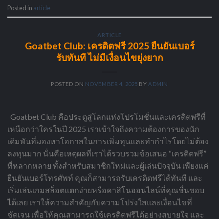
Posted in
article
ARTICLE
Goatbet Club: เครดิตฟรี 2025 ยืนยันเบอร์
รับทันที ไม่มีเงื่อนไขยุ่งยาก
POSTED ON
NOVEMBER 4, 2025
BY
ADMIN
Goatbet Club คือประตูสู่โลกแห่งโปรโมชั่นและเครดิตฟรีที่
เหนือกว่าใครในปี 2025 เราเข้าใจถึงความต้องการของนัก
เดิมพันที่มองหาโอกาสในการเพิ่มทุนและทำกำไรโดยไม่ต้อง
ลงทุนมาก นั่นคือเหตุผลที่เราได้รวบรวมข้อเสนอ “เครดิตฟรี”
ที่หลากหลาย ทั้งสำหรับสมาชิกใหม่และผู้เล่นปัจจุบัน เพียงแค่
ยืนยันเบอร์โทรศัพท์ คุณก็สามารถรับเครดิตฟรีได้ทันที และ
เริ่มเล่นเกมสล็อตแตกง่ายหรือคาสิโนออนไลน์ที่คุณชื่นชอบ
ได้เลย เราให้ความสำคัญกับความโปร่งใสและเงื่อนไขที่
ชัดเจน เพื่อให้คุณสามารถใช้เครดิตฟรีได้อย่างสบายใจ และ